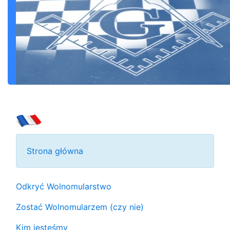
Strona główna
Odkryć Wolnomularstwo
Zostać Wolnomularzem (czy nie)
Kim jesteśmy